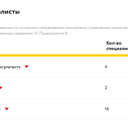
алисты
ванных по основным направлениям консалтинга, управлению проектами
раммным решениям 1С:Предприятие 8.
Кол-во
специали
нсультант»
4
2
»
16