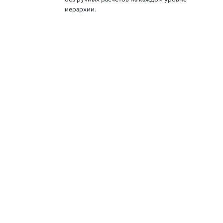
иерархии.
Следите за нами в соц. сетях
 8»
 решения фирмы «1С»