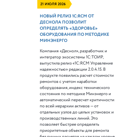
21 ИЮЛЯ 2026
НОВЫЙ РЕЛИЗ 1С:RCM ОТ
ДЕСНОЛА ПОЗВОЛИТ
ОПРЕДЕЛЯТЬ «ЗДОРОВЬЕ»
ОБОРУДОВАНИЯ ПО МЕТОДИКЕ
МИНЭНЕРГО
Компания «Деснол», разработчик и
интегратор экосистемы 1С:ТОИР,
выпустила релиз «1С:RCM Управление
надежностью» редакции 2.0.4.15. В
продукте появились расчет стоимости
ремонтов с учетом наработки
оборудования, индекс технического
состояния по методике Минэнерго и
автоматический пересчет критичности
по всей иерархии активов — от
отдельных узлов до целых установок и
производственных линий. Это
позволяет быстрее определять
приоритетные объекты для ремонта
без ручных расчетов на каждом уровне