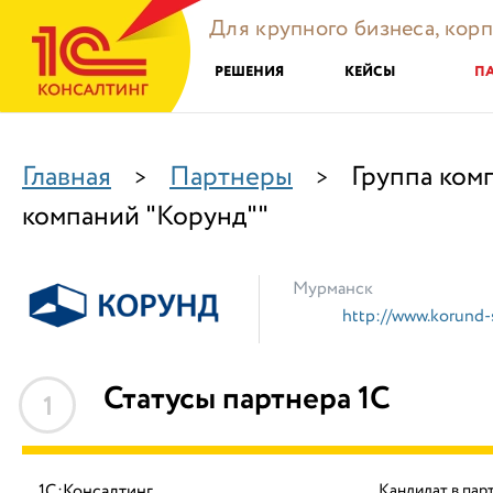
Для крупного бизнеса, кор
РЕШЕНИЯ
КЕЙСЫ
П
Главная
Партнеры
Группа ком
>
>
компаний "Корунд""
Мурманск
http://www.korund-s
Статусы партнера 1С
1
1С:Консалтинг
Кандидат в пар