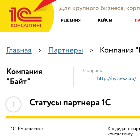
Для крупного бизнеса, кор
РЕШЕНИЯ
КЕЙСЫ
П
Главная
Партнеры
Компания "
>
>
Компания
Сызрань
http://byte-szr.ru/
"Байт"
Статусы партнера 1С
1
1С:Консалтинг
Кандидат в пар
консалтингу