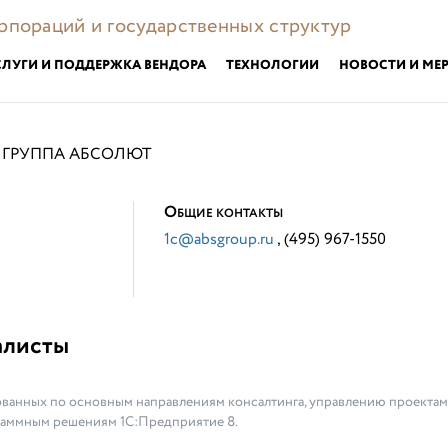
орпораций и государственных структур
СЛУГИ И ПОДДЕРЖКА ВЕНДОРА
ТЕХНОЛОГИИ
НОВОСТИ И МЕ
ГРУППА АБСОЛЮТ
О
БЩИЕ КОНТАКТЫ
1c@absgroup.ru
, (495) 967-1550
алисты
ванных по основным направлениям консалтинга, управлению проектами
раммным решениям 1С:Предприятие 8.