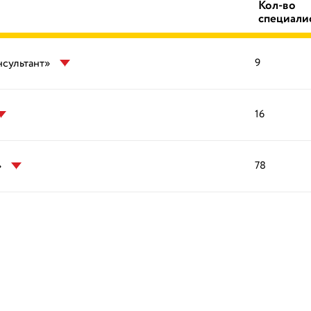
Кол-во
специали
нсультант»
9
16
»
78