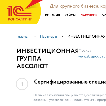
Для крупного бизнеса, к
РЕШЕНИЯ
КЕЙСЫ
ПАРТНЕРЫ
У
Главная
Партнеры
ИНВЕСТИЦИОННАЯ 
>
>
ИНВЕСТИЦИОННАЯ
Москва
www.absgroup.ru
ГРУППА
АБСОЛЮТ
Сертифицированные специ
1
Наличие в компании специалистов, сертифициро
основным управленческим подсистемам и прог