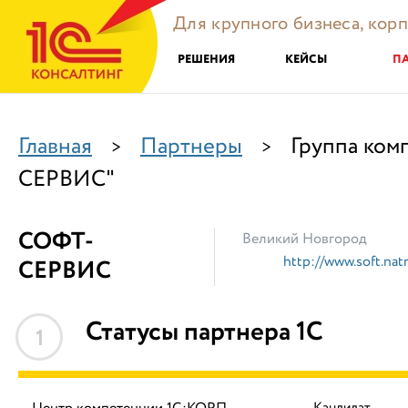
Для крупного бизнеса, кор
РЕШЕНИЯ
КЕЙСЫ
П
Главная
Партнеры
Группа ком
>
>
СЕРВИС"
СОФТ-
Великий Новгород
http://www.soft.nat
СЕРВИС
Статусы партнера 1С
1