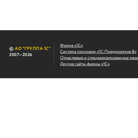
Фирма «1С»
©
АО "ГРУППА 1С"
Система программ «1С:Предприятие 8»
2007
—2026
Отраслевые и специализированные реш
Другие сайты фирмы «1С»