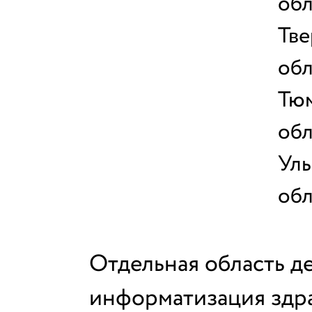
обл
Тве
обл
Тю
обл
Уль
обл
Отдельная область д
информатизация здр