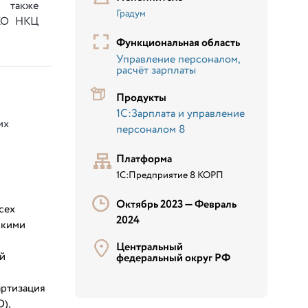
 также
Градум
НКО НКЦ
Функциональная область
Управление персоналом,
расчёт зарплаты
Продукты
1С:Зарплата и управление
их
персоналом 8
Платформа
1С:Предприятие 8 КОРП
Октябрь 2023 —
Февраль
сех
2024
скими
Центральный
й
федеральный округ РФ
артизация
),