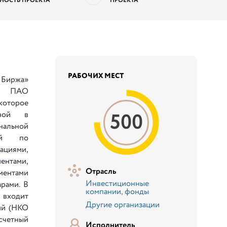
НОСТЬ ПРОЕКТА
ПРОЕКТА
РАБОЧИХ МЕСТ
Биржа»
я ПАО
которое
500
нной в
нальной
ой по
гациями,
ентами,
Отрасль
ентами
Инвестиционные
рами. В
компании, фонды
 входит
Другие организации
ий (НКО
счетный
Исполнитель