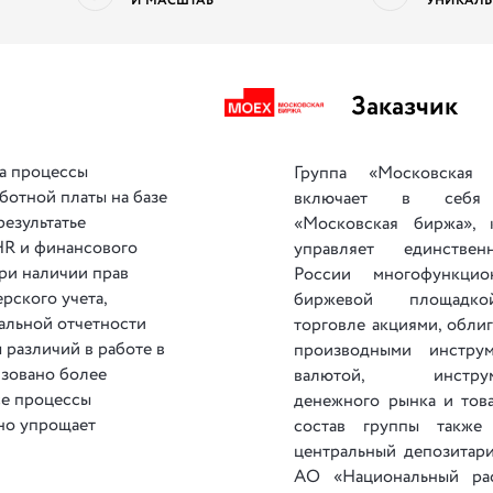
И МАСШТАБ
УНИКАЛЬ
Заказчик
а процессы
Группа «Московская 
ботной платы на базе
включает в себ
результатье
«Московская биржа», 
HR и финансового
управляет единстве
ри наличии прав
России многофункцио
рского учета,
биржевой площадк
кальной отчетности
торговле акциями, обли
 различий в работе в
производными инструм
изовано более
валютой, инструм
се процессы
денежного рынка и това
ьно упрощает
состав группы также
центральный депозитар
АО «Национальный ра