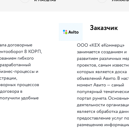
И МАСШТАБ
УНИКАЛЬ
Заказчик
ала договорные
ООО «КЕХ еКоммерц»
ентооборот 8 КОРП,
занимается созданием и
зованием гибкого
развитием различных ме
 разработанный
проектов, самым известн
бизнес-процессы и
которых является доска
страции,
объявлений Авито. В на
говорных процессов
момент Авито — самый
договора в
популярный тематическ
 получили удобные
портал рунета. Основны
деятельности организац
является обработка данн
предоставление услуг п
размещению информации