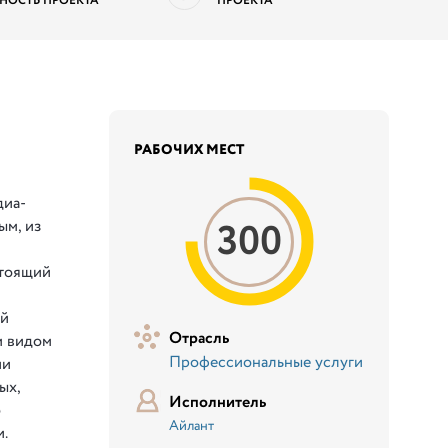
НОСТЬ ПРОЕКТА
ПРОЕКТА
РАБОЧИХ МЕСТ
диа-
300
ым, из
стоящий
ий
Отрасль
м видом
Профессиональные услуги
ии
ых,
Исполнитель
о
Айлант
.