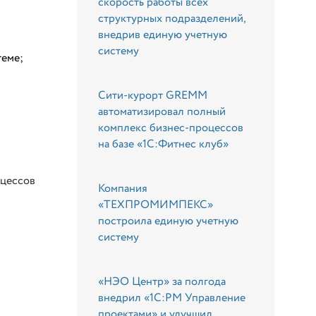
скорость работы всех
структурных подразделений,
внедрив единую учетную
систему
теме;
Сити-курорт GREMM
автоматизировал полный
комплекс бизнес-процессов
на базе «1С:Фитнес клуб»
оцессов
Компания
«ТЕХПРОМИМПЕКС»
построила единую учетную
систему
«НЭО Центр» за полгода
внедрил «1С:PM Управление
проектами» и улучшил