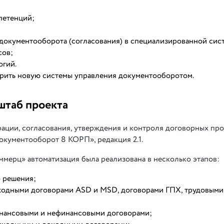
петенций;
документооборота (согласования) в специализированной сис
сов;
огий.
рить новую системы управления документооборотом.
штаб проекта
рации, согласования, утверждения и контроля договорных пр
окументооборот 8 КОРП», редакция 2.1.
мерц» автоматизация была реализована в несколько этапов:
о решения;
доходными договорами ASD и MSD, договорами ГПХ, трудовыми
финансовыми и нефинансовыми договорами;