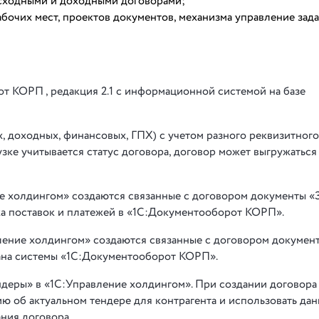
расходными и доходными договорами;
абочих мест, проектов документов, механизма управление зада
т КОРП , редакция 2.1 с информационной системой на базе
, доходных, финансовых, ГПХ) с учетом разного реквизитного
узке учитывается статус договора, договор может выгружаться
е холдингом» создаются связанные с договором документы «
ка поставок и платежей в «1С:Документооборот КОРП».
ение холдингом» создаются связанные с договором документ
ана системы «1С:Документооборот КОРП».
ндеры» в «1С:Управление холдингом». При создании договора
ю об актуальном тендере для контрагента и использовать да
ния договора.