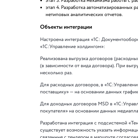
этап 3. Разработка механизма работы с 
этап 4. Разработка автоматизированных р
нетиповых аналитических отчетов.
Объекты интеграции
Настроена интеграция «1С: Документооборо
«1С:Управление холдингом»:
Реализована выгрузка договоров (расходных
(в зависимости от вида договора). При выгр
несколько раз.
Для расходных договоров, в «1С:Управлени
поставщику» — на основании данных графи
Для доходных договоров MSD в «1С:Управл
покупателя» на основании данных медиапл
Разработана интеграция с подсистемой «Те
существует возможность указать информаци
связанные с тендером в маршруте согласова