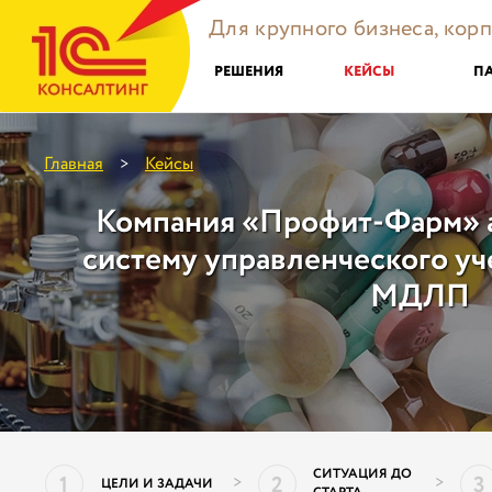
Для крупного бизнеса, кор
РЕШЕНИЯ
КЕЙСЫ
П
Главная
Кейсы
>
Компания «Профит-Фарм» 
систему управленческого уче
МДЛП
СИТУАЦИЯ ДО
1
2
3
>
>
ЦЕЛИ И ЗАДАЧИ