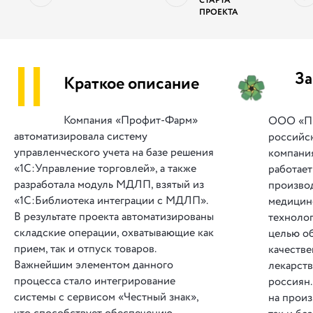
СТАРТА
ПРОЕКТА
||
За
Краткое описание
Компания «Профит-Фарм»
ООО «П
автоматизировала систему
российс
управленческого учета на базе решения
компания
«1С:Управление торговлей», а также
работает
разработала модуль МДЛП, взятый из
производ
«1С:Библиотека интеграции с МДЛП».
медицин
В результате проекта автоматизированы
технолог
складские операции, охватывающие как
целью о
прием, так и отпуск товаров.
качеств
Важнейшим элементом данного
лекарств
процесса стало интегрирование
россиян
системы с сервисом «Честный знак»,
на произ