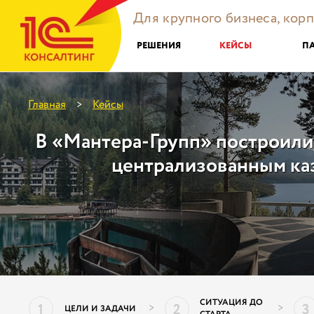
Для крупного бизнеса, кор
РЕШЕНИЯ
КЕЙСЫ
П
Главная
Кейсы
>
В «Мантера-Групп» построили
централизованным ка
СИТУАЦИЯ ДО
1
2
3
>
>
ЦЕЛИ И ЗАДАЧИ