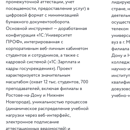
промежуточной аттестации, учет
лидирую
посещаемости, предоставление услуг) в
стране, 
цифровой формат с минимизацией
деятельн
бумажного документооборота.
осуществ
Основной инструмент — доработанная
телеком 
конфигурация «1С:Университет
универси
ПРОФ», интегрированная с
вуз в г.
корпоративным веб-личным кабинетом
филиала 
студентов и сотрудников, а также с
Дону и 
кадровой системой («1С:Зарплата и
колледж
кадры госучреждения»). Проект
научно-и
характеризуется значительным
институ
масштабом (охват 12 тыс. студентов, 700
квалифи
преподавателей, включая филиалы в
довузов
Ростове-на-Дону и Нижнем
учебно-
Новгороде), уникальностью процессов
(динамическое распределение учебной
нагрузки через веб-интерфейс,
электронное подписание
аттестационных ведомостей) и