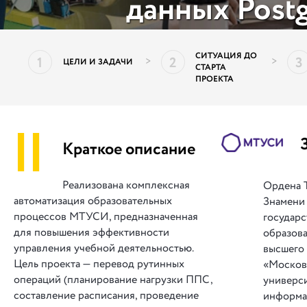
данных Post
СИТУАЦИЯ ДО
1
2
3
>
>
ЦЕЛИ И ЗАДАЧИ
СТАРТА
ПРОЕКТА
||
Краткое описание
Реализована комплексная
Ордена 
автоматизация образовательных
Знамени
процессов МТУСИ, предназначенная
государ
для повышения эффективности
образов
управления учебной деятельностью.
высшего
Цель проекта — перевод рутинных
«Москов
операций (планирование нагрузки ППС,
универси
составление расписания, проведение
информа