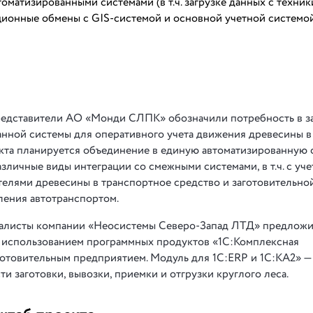
оматизированными системами (в т.ч. загрузкe данных с техник
ионные обмены с GIS-системой и основной учетной системо
представители АО «Монди СЛПК» обозначили потребность в 
нной системы для оперативного учета движения древесины в
екта планируется объединение в единую автоматизированную 
зличные виды интеграции со смежными системами, в т.ч. с уч
телями древесины в транспортное средство и заготовительно
ления автотранспортом.
иалисты компании «Неосистемы Северо-Запад ЛТД» предлож
с использованием программных продуктов «1С:Комплексная
готовительным предприятием. Модуль для 1С:ERP и 1С:КА2» —
ти заготовки, вывозки, приемки и отгрузки круглого леса.