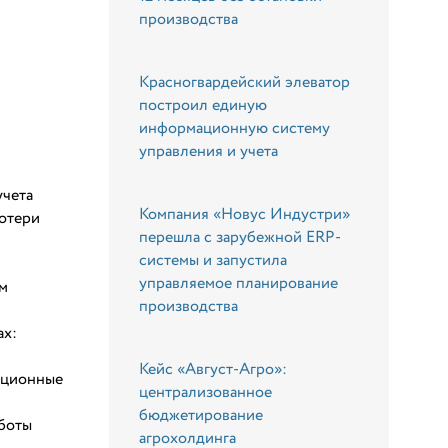
производства
Красногвардейский элеватор
построил единую
информационную систему
управления и учета
учета
Компания «Новус Индустри»
потери
перешла с зарубежной ERP-
системы и запустила
управляемое планирование
м
производства
ах:
Кейс «Август-Агро»:
рационные
централизованное
бюджетирование
аботы
агрохолдинга