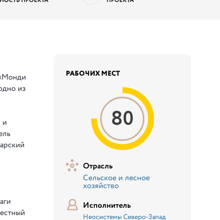
НОСТЬ ПРОЕКТА
ПРОЕКТА
РАБОЧИХ МЕСТ
 «Монди
одно из
80
 и
ель
карский
Отрасль
Сельское и лесное
хозяйство
аги
Исполнитель
вестный
Неосистемы Северо-Запад