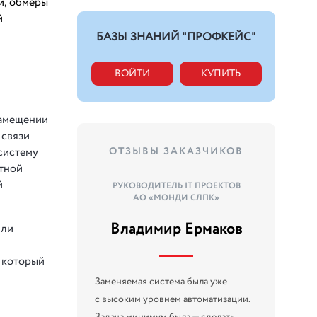
и, обмеры
й
БАЗЫ ЗНАНИЙ "ПРОФКЕЙС"
ВОЙТИ
КУПИТЬ
замещении
 связи
ОТЗЫВЫ ЗАКАЗЧИКОВ
систему
етной
й
РУКОВОДИТЕЛЬ IT ПРОЕКТОВ
АО «МОНДИ СЛПК»
Владимир Ермаков
или
 который
Заменяемая система была уже
с высоким уровнем автоматизации.
Задача минимум была — сделать