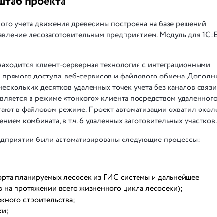
штаб проекта
ого учета движения древесины построена на базе решений
авление лесозаготовительным предприятием. Модуль для 1С:
находится клиент-серверная технология с интеграционными
 прямого доступа, веб-сервисов и файлового обмена. Дополн
ескольких десятков удаленных точек учета без каналов связи
вляется в режиме «тонкого» клиента посредством удаленного
ают в файловом режиме. Проект автоматизации охватил окол
ием комбината, в т.ч. 6 удаленных заготовительных участков.
редприятии были автоматизированы следующие процессы:
орта планируемых лесосек из ГИС системы и дальнейшее
 на протяжении всего жизненного цикла лесосеки);
ожного строительства;
ки;