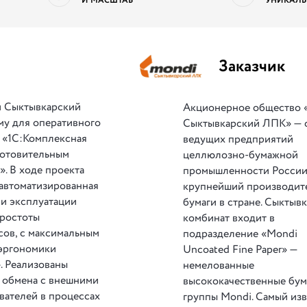
И МАСШТАБ
УНИКАЛЬ
Заказчик
 Сыктывкарский
Акционерное общество
му для оперативного
Сыктывкарский ЛПК» — 
 «1С:Комплексная
ведущих предприятий
готовительным
целлюлозно-бумажной
. В ходе проекта
промышленности России
автоматизированная
крупнейший производит
ми эксплуатации
бумаги в стране. Сыктыв
простоты
комбинат входит в
сов, с максимальным
подразделение «Mondi
эргономики
Uncoated Fine Paper» —
. Реализованы
немелованные
 обмена с внешними
высококачественные бум
вателей в процессах
группы Mondi. Самый из