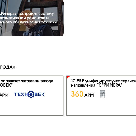
«Римера» построила систему
втоматизации ремонтов и
исного обслуживания техники
 ГОДА»
 управляет затратами завода
1С:ERP унифицирует учет сервис
ОВЕК"
направления ГК "РИМЕРА"
360
APM
APM