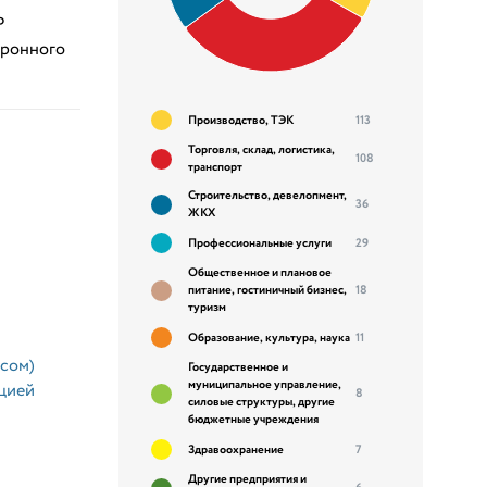
P
тронного
Производство, ТЭК
113
Торговля, склад, логистика,
108
транспорт
Строительство, девелопмент,
36
ЖКХ
Профессиональные услуги
29
Общественное и плановое
питание, гостиничный бизнес,
18
туризм
Образование, культура, наука
11
сом)
Государственное и
муниципальное управление,
цией
8
силовые структуры, другие
бюджетные учреждения
Здравоохранение
7
Другие предприятия и