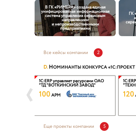
В ГК «РИМЕРА» создана единая
унифицированная информационная
ГК 
система управления сервисным
а
направлением
серв
и непроизводственными
предприятиями
Все кейсы компании
2
Н
ОМИНАНТЫ КОНКУРСА «1С:ПРОЕКТ
ИЖСТАЛЬ",
1С:ERP управляет ресурсами ОАО
1С:ERP
"ТД "ВОТКИНСКИЙ ЗАВОД"
"ТЕХН
льных марок
100
120
еющего
APM
ние
дприятием"
Еще проекты компании
5