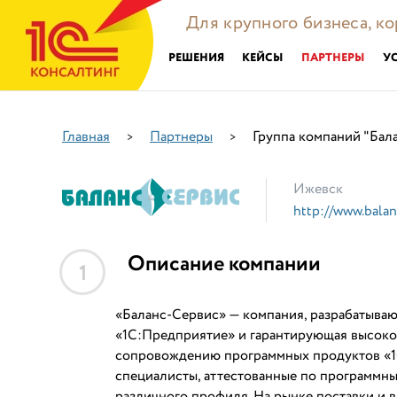
Для крупного бизнеса, к
РЕШЕНИЯ
КЕЙСЫ
ПАРТНЕРЫ
У
Главная
Партнеры
Группа компаний "Бал
>
>
Ижевск
http://www.balan
Описание компании
1
«Баланс-Сервис» — компания, разрабатыва
«1С:Предприятие» и гарантирующая высокое
сопровождению программных продуктов «1
специалисты, аттестованные по программн
различного профиля. На рынке поставки и в