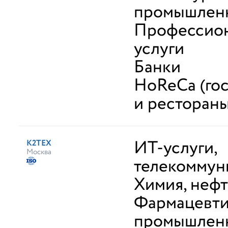
промышлен
Профессио
услуги
Банки
HoReCa (го
и рестораны
ИТ-услуги,
К2ТЕХ
Москва
телекоммун
Химия, неф
Фармацевти
промышлен