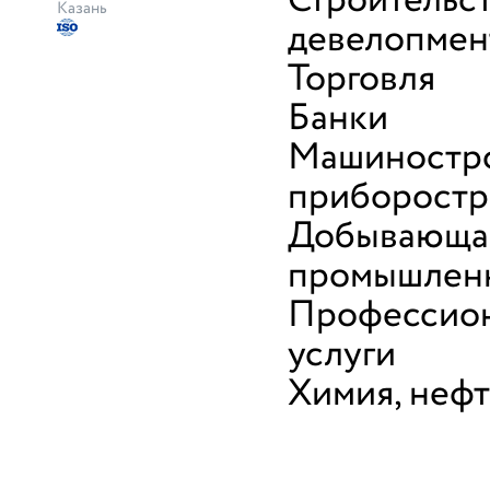
Строительст
Казань
девелопмен
Торговля
Банки
Машиностро
приборостр
Добывающа
промышлен
Профессио
услуги
Химия, неф