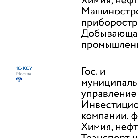
Химия, неф
Машиностро
приборостр
Добывающа
промышлен
Гос. и
1С-КСУ
Москва
муниципаль
управление
Инвестици
компании, 
Химия, неф