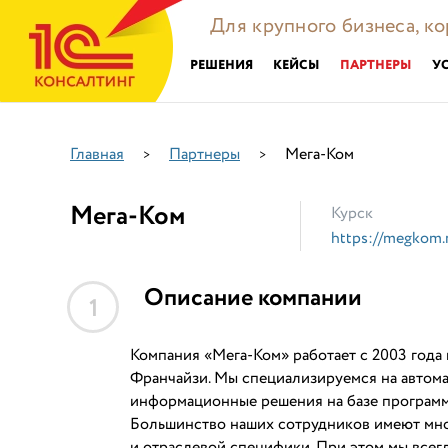
Для крупного бизнеса, к
РЕШЕНИЯ
КЕЙСЫ
ПАРТНЕРЫ
У
Главная
Партнеры
Мега-Ком
>
>
Мега-Ком
Курск
https://megkom.
Описание компании
1
Компания «Мега-Ком» работает с 2003 года и
Франчайзи. Мы специализируемся на автом
информационные решения на базе программ
Большинство наших сотрудников имеют мно
и отраслевой специфики. При этом мы всег