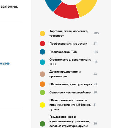
равления,
Торговля, склад, логистика,
585
транспорт
Профессиональные услуги
211
Производство, ТЭК
146
Строительство, девелопмент,
118
тными
ЖКХ
Другие предприятия и
53
организации
Образование, культура, наука
53
Сельское и лесное хозяйство
50
Общественное и плановое
питание, гостиничный бизнес,
31
туризм
Государственное и
муниципальное управление,
30
силовые структуры, другие