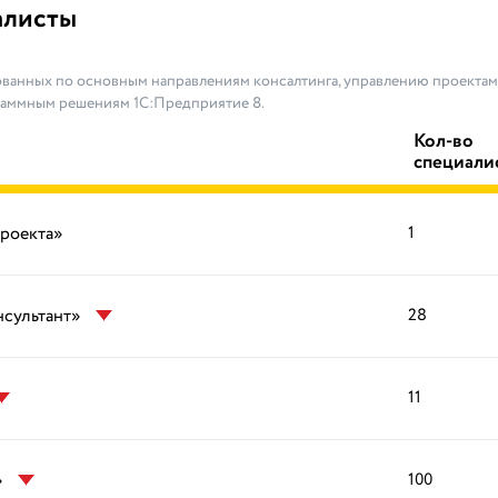
алисты
ванных по основным направлениям консалтинга, управлению проектами
раммным решениям 1С:Предприятие 8.
Кол-во
специали
проекта»
1
нсультант»
28
11
»
100