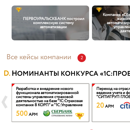
Компания «Сбе
ПЕРВОУРАЛЬСКБАНК построил
жизни»
комплексную систему
автоматизир
автоматизации
управлен
деят
Все кейсы компании
2
НОМИНАНТЫ КОНКУРСА «1С:ПРОЕ
Разработка и внедрение нового
Переход на отрас
функционала автоматизированной
ведения учета и 
системы управления страховой
"СИТИГРУП ГЛО
деятельностью на базе "1С:Страховая
20
компания 8 КОРП" и "1С:Управление
APM
холдингом"
500
APM