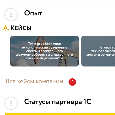
Опыт
2
КЕЙСЫ
Татнефть обеспечила
технологический суверенитет
Татнефть 
системы электронного
технологическ
документооборота и электронного
системы регламен
хранилища документов
Все кейсы компании
2
Статусы партнера 1С
3