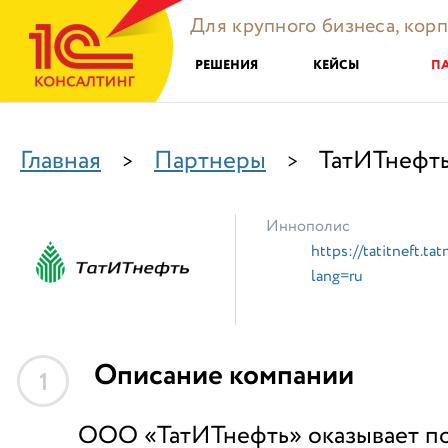
Для крупного бизнеса, кор
РЕШЕНИЯ
КЕЙСЫ
П
Главная
Партнеры
ТатИТнефт
>
>
Иннополис
https://tatitneft.tat
lang=ru
Описание компании
1
ООО «ТатИТнефть» оказывает п