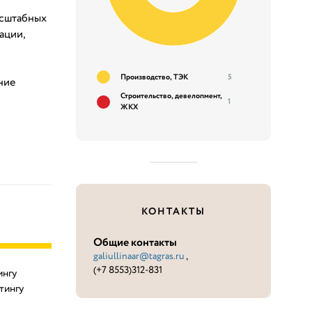
асштабных
ации,
Производство, ТЭК
5
ние
Строительство, девелопмент,
1
ЖКХ
КОНТАКТЫ
Общие контакты
galiullinaar@tagras.ru
,
(+7 8553)312-831
ингу
тингу