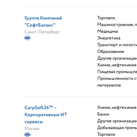
Группа Компаний
Торговля
Машиностроение, 
"СофтБаланс"
Медицина
Санкт-Петербург
Энергетика
Транспорт и логист
Образование
Другие организаци
Химия, нефтехимия
Пищевая промышле
Промышленность с
материалов
CorpSoft24™ –
Химия, нефтехимия
Банки
Корпоративные ИТ
Другие организаци
сервисы
Добывающая пром
Москва
Торговля