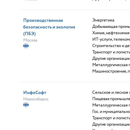
Производственная
Энергетика
Добывающая пром
безопасность и экология
Химия, нефтехимия
(ПБЭ)
ИТ-услуги, телеко
Москва
Строительство и д
Транспорт и логист
Другие организаци
Металлургическая
Машиностроение, 
ИнфоСофт
Сельское и лесное 
Пищевая промышле
Новосибирск
Металлургическая
Гос. и муниципальн
Транспорт и логист
Другие организаци