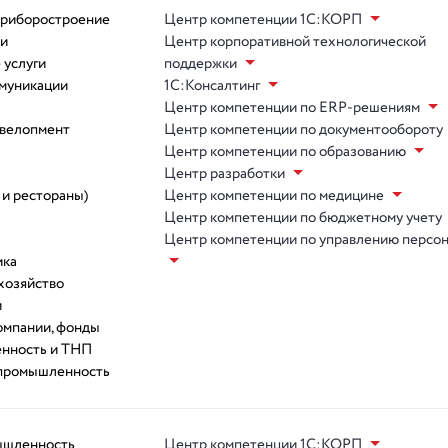
приборостроение
Центр компетенции 1С:КОРП
ии
Центр корпоративной технологической
 услуги
поддержки
ммуникации
1С:Консалтинг
Центр компетенции по ERP-решениям
евелопмент
Центр компетенции по документообороту
Центр компетенции по образованию
Центр разработки
 и рестораны)
Центр компетенции по медицине
Центр компетенции по бюджетному учету
Центр компетенции по управлению персо
ика
хозяйство
и
омпании, фонды
нность и ТНП
 промышленность
ышленность
Центр компетенции 1С:КОРП