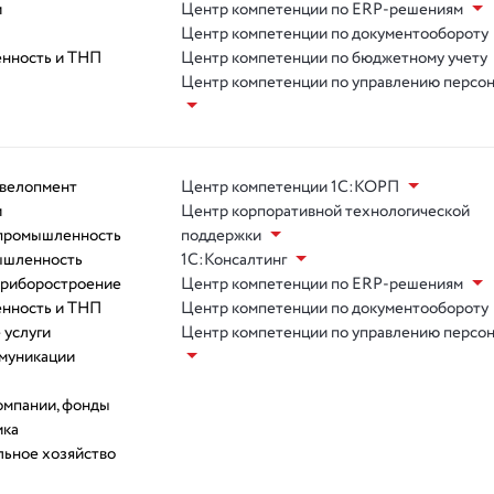
и
Центр компетенции по ERP-решениям
Центр компетенции по документообороту
нность и ТНП
Центр компетенции по бюджетному учету
Центр компетенции по управлению персо
евелопмент
Центр компетенции 1С:КОРП
и
Центр корпоративной технологической
 промышленность
поддержки
ышленность
1С:Консалтинг
приборостроение
Центр компетенции по ERP-решениям
нность и ТНП
Центр компетенции по документообороту
 услуги
Центр компетенции по управлению персо
ммуникации
омпании, фонды
ика
ьное хозяйство