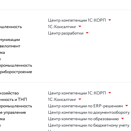
Центр компетенции 1С:КОРП
ышленность
1С:Консалтинг
Центр разработки
ммуникации
евелопмент
ика
и
 промышленность
приборостроение
хозяйство
Центр компетенции 1С:КОРП
нность и ТНП
1С:Консалтинг
 промышленность
Центр компетенции по ERP-решениям
ое управление
Центр компетенции по документообороту
ика
Центр компетенции по образованию
и
Центр компетенции по бюджетному учету