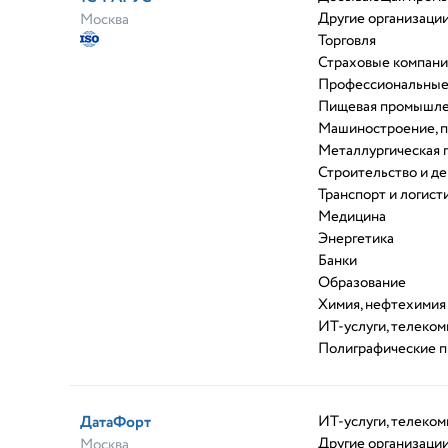
Другие организаци
Москва
Торговля
Страховые компан
Профессиональные
Пищевая промышле
Машиностроение, 
Металлургическая
Строительство и д
Транспорт и логист
Медицина
Энергетика
Банки
Образование
Химия, нефтехимия
ИТ-услуги, телеко
Полиграфические 
ДатаФорт
ИТ-услуги, телеко
Другие организаци
Москва