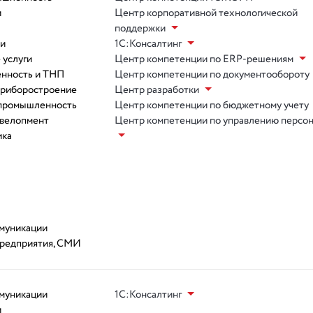
и
Центр корпоративной технологической
поддержки
ии
1С:Консалтинг
 услуги
Центр компетенции по ERP-решениям
нность и ТНП
Центр компетенции по документообороту
приборостроение
Центр разработки
 промышленность
Центр компетенции по бюджетному учету
евелопмент
Центр компетенции по управлению персо
ика
ммуникации
предприятия, СМИ
ммуникации
1С:Консалтинг
и