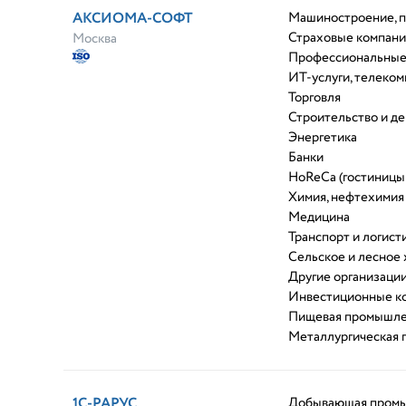
АКСИОМА-СОФТ
Машиностроение, 
Страховые компан
Москва
Профессиональные
ИТ-услуги, телеко
Торговля
Строительство и д
Энергетика
Банки
HoReCa (гостиницы
Химия, нефтехимия
Медицина
Транспорт и логист
Сельское и лесное 
Другие организаци
Инвестиционные к
Пищевая промышле
Металлургическая
1С-РАРУС
Добывающая пром