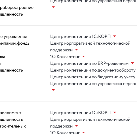
Центр компетенции по управлению персо
приборостроение
ышленность
ое управление
Центр компетенции 1С:КОРП
омпании, фонды
Центр корпоративной технологической
поддержки
ика
1С:Консалтинг
и
Центр компетенции по ERP-решениям
ышленность
Центр компетенции по документообороту
Центр компетенции по бюджетному учету
Центр компетенции по управлению персо
евелопмент
Центр компетенции 1С:КОРП
ышленность
Центр корпоративной технологической
троительных
поддержки
1С:Консалтинг