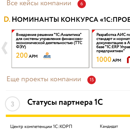
Все кейсы компании
6
НОМИНАНТЫ КОНКУРСА «1С:ПРОЕ
Внедрение решения "1С:Аналитика"
Разработка АИС п
для системы управления финансово-
стандарт и норма
экономической деятельностью (ТТС
документацию в А
ФЭУ)
базе "1С:ERP Упра
предприятием"
200
APM
1000
APM
Еще проекты компании
15
Статусы партнера 1С
3
Центр компетенции 1С:КОРП
Кандидат