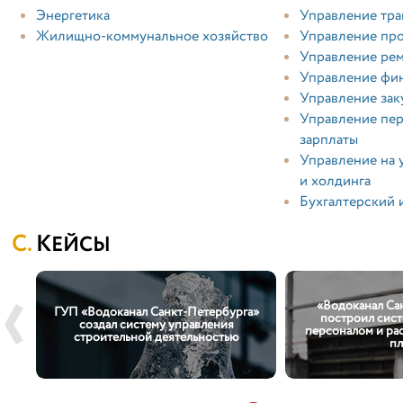
Энергетика
Управление тр
Жилищно-коммунальное хозяйство
Управление пр
Управление ре
Управление фи
Управление зак
Управление пер
зарплаты
Управление на 
и холдинга
Бухгалтерский 
КЕЙСЫ
»
«Водоканал Са
му
ГУП «Водоканал Санкт-Петербурга»
построил сист
создал систему управления
персоналом и ра
»,
строительной деятельностью
пл