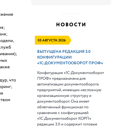
ижение
НОВОСТИ
ия;
вня;
модели,
05 АВГУСТА 2026
служб
ВЫПУЩЕНА РЕДАКЦИЯ 3.0
ивания);
КОНФИГУРАЦИИ
вных
«1С:ДОКУМЕНТООБОРОТ ПРОФ»
также
Конфигурация «1С:Документооборот
ПРОФ» предназначена для
дур, что
автоматизации документооборота
оринг;
предприятий, имеющих несложную
ия
организационную структуру и
ством
документооборот. Она имеет
облегченный функционал по
сравнению с конфигурацией
«1С:Документооборот КОРП»
редакции 3.0 и содержит готовые