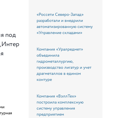
«Россети Северо-Запад»
разработали и внедрили
автоматизированную систему
«Управление складами»
я под
 „Интер
Компания «Уралредмет»
ая
объединила
гидрометаллургию,
производство лигатур и учет
драгметаллов в едином
контуре
Компания «ВэллТех»
построила комплексную
ыми
систему управления
турная
предприятием