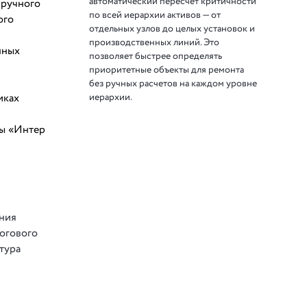
автоматический пересчет критичности
 ручного
по всей иерархии активов — от
ого
отдельных узлов до целых установок и
производственных линий. Это
нных
позволяет быстрее определять
приоритетные объекты для ремонта
без ручных расчетов на каждом уровне
иерархии.
иках
пы «Интер
ения
логового
тура