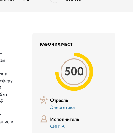
НОСТЬ ПРОЕКТА
ПРОЕКТА
РАБОЧИХ МЕСТ
—
кая
500
же в
 сферу
О
сбыт
Отрасль
ой
Энергетика
й
,
Исполнитель
ание и
СИГМА