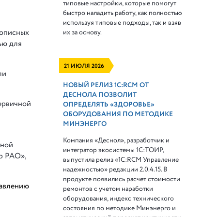
типовые настройки, которые помогут
быстро наладить работу, как полностью
используя типовые подходы, так и взяв
мописных
их за основу.
ью для
21 ИЮЛЯ 2026
ли
НОВЫЙ РЕЛИЗ 1С:RCM ОТ
ДЕСНОЛА ПОЗВОЛИТ
ервичной
ОПРЕДЕЛЯТЬ «ЗДОРОВЬЕ»
ОБОРУДОВАНИЯ ПО МЕТОДИКЕ
МИНЭНЕРГО
Компания «Деснол», разработчик и
нной
интегратор экосистемы 1С:ТОИР,
р РАО»,
выпустила релиз «1С:RCM Управление
надежностью» редакции 2.0.4.15. В
продукте появились расчет стоимости
равлению
ремонтов с учетом наработки
оборудования, индекс технического
состояния по методике Минэнерго и