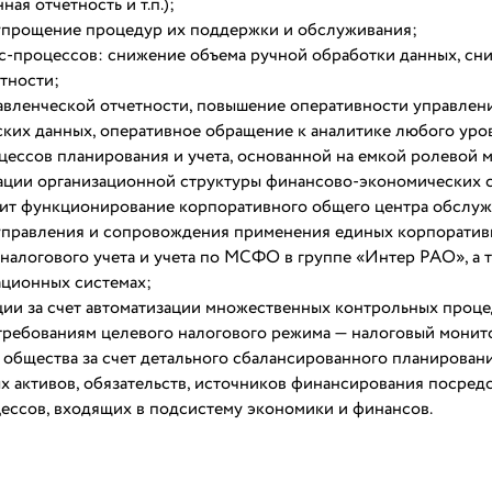
я отчетность и т.п.);
упрощение процедур их поддержки и обслуживания;
с-процессов: снижение объема ручной обработки данных, сн
етности;
вленческой отчетности, повышение оперативности управлен
ских данных, оперативное обращение к аналитике любого уро
ессов планирования и учета, основанной на емкой ролевой 
мации организационной структуры финансово-экономических 
ечит функционирование корпоративного общего центра обслуж
 управления и сопровождения применения единых корпорати
 налогового учета и учета по МСФО в группе «Интер РАО», а 
ационных системах;
ии за счет автоматизации множественных контрольных проце
требованиям целевого налогового режима — налоговый монит
общества за счет детального сбалансированного планирован
х активов, обязательств, источников финансирования посред
ессов, входящих в подсистему экономики и финансов.