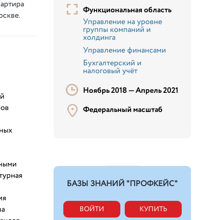
вартира
Функциональная область
оскве.
Управление на уровне
группы компаний и
холдинга
Управление финансами
Бухгалтерский и
налоговый учёт
Ноябрь 2018 —
Апрель 2021
ой
сов
Федеральный масштаб
вных
нными
турная
БАЗЫ ЗНАНИЙ "ПРОФКЕЙС"
ия
ва
ВОЙТИ
КУПИТЬ