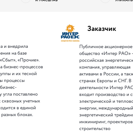
И МАСШТАБ
УНИКАЛЬ
Заказчик
а и внедрила
Публичное акционерное
ения на базе
общество «Интер РАО» 
«Сбыт», «Прочие».
российская энергетичес
ра бизнес-процессов
компания, управляющая
уппы и их тесной
активами в России, а так
ны процессы
странах Европы и СНГ. В
 бизнес-
деятельности Интер РА
у угла поставлено
входит производство и 
 сквозных учетных
электрической и теплов
ходится в единой
энергии, международны
 разных блоках.
энергетический трейдинг
инжиниринг, проектиров
строительство