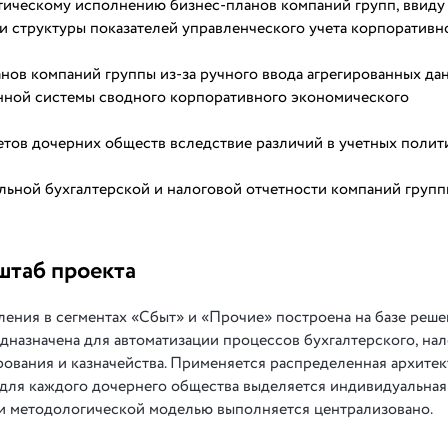
тическому исполнению бизнес-планов компаний групп, ввиду
и структуры показателей управленческого учета корпоративн
нов компаний группы из-за ручного ввода агрегированных да
нной системы сводного корпоративного экономического
тов дочерних обществ вследствие различий в учетных полит
альной бухгалтерской и налоговой отчетности компаний груп
штаб проекта
ения в сегментах «Сбыт» и «Прочие» построена на базе реш
дназначена для автоматизации процессов бухгалтерского, на
ования и казначейства. Применяется распределенная архитек
а для каждого дочернего общества выделяется индивидуальная
и методологической моделью выполняется централизовано.