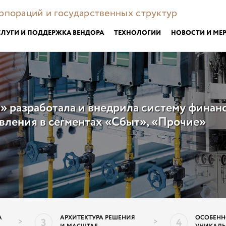
орпораций и государственных структур
СЛУГИ И ПОДДЕРЖКА ВЕНДОРА
ТЕХНОЛОГИИ
НОВОСТИ И МЕ
» разработала и внедрила систему финан
вления в сегментах «Сбыт», «Прочие»
А
АРХИТЕКТУРА РЕШЕНИЯ
ОСОБЕНН
3
4
>
>