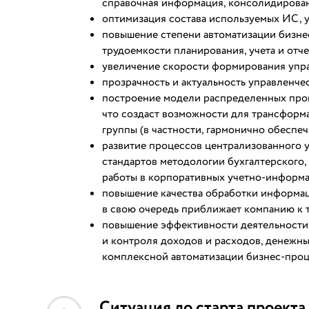
справочная информация, консолидированна
оптимизация состава используемых ИС, 
повышение степени автоматизации бизне
трудоемкости планирования, учета и отч
увеличение скорости формирования упра
прозрачность и актуальность управленче
построение модели распределенных проц
что создаст возможности для трансфор
группы (в частности, гармонично обесп
развитие процессов централизованного
стандартов методологии бухгалтерского,
работы в корпоративных учетно-информ
повышение качества обработки информац
в свою очередь приближает компанию к 
повышение эффективности деятельности 
и контроля доходов и расходов, денежны
комплексной автоматизации бизнес-проц
Ситуация до старта проекта