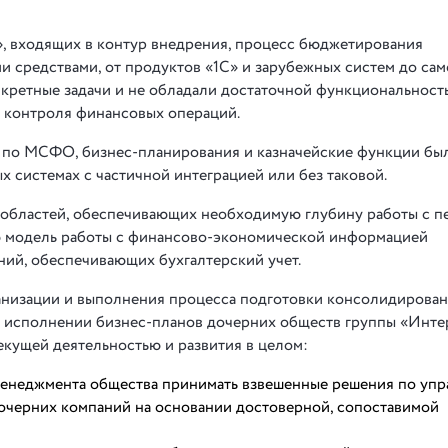
, входящих в контур внедрения, процесс бюджетирования
ми средствами, от продуктов «1С» и зарубежных систем до са
нкретные задачи и не обладали достаточной функциональност
 контроля финансовых операций.
х по МСФО, бизнес-планирования и казначейские функции бы
 системах с частичной интеграцией или без таковой.
областей, обеспечивающих необходимую глубину работы с п
ю модель работы с финансово-экономической информацией
ний, обеспечивающих бухгалтерский учет.
анизации и выполнения процесса подготовки консолидирова
об исполнении бизнес-планов дочерних обществ группы «Инте
екущей деятельностью и развития в целом:
менеджмента общества принимать взвешенные решения по уп
дочерних компаний на основании достоверной, сопоставимой