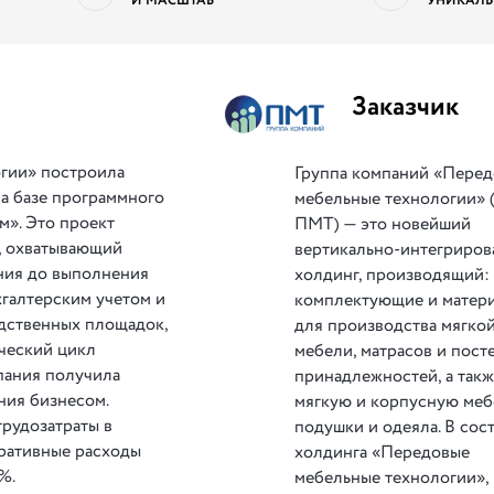
И МАСШТАБ
УНИКАЛЬ
Заказчик
гии» построила
Группа компаний «Пере
а базе программного
мебельные технологии» 
м». Это проект
ПМТ) — это новейший
, охватывающий
вертикально-интегриро
ния до выполнения
холдинг, производящий:
хгалтерским учетом и
комплектующие и матер
одственных площадок,
для производства мягко
ческий цикл
мебели, матрасов и пост
мпания получила
принадлежностей, а так
ния бизнесом.
мягкую и корпусную меб
рудозатраты в
подушки и одеяла. В сос
ративные расходы
холдинга «Передовые
%.
мебельные технологии»,