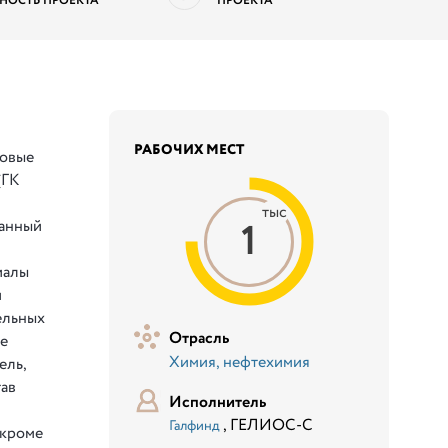
НОСТЬ ПРОЕКТА
ПРОЕКТА
РАБОЧИХ МЕСТ
довые
(ГК
тыс
1
ванный
иалы
й
ельных
Отрасль
же
Химия, нефтехимия
ель,
тав
Исполнитель
, ГЕЛИОС-С
Галфинд
 кроме