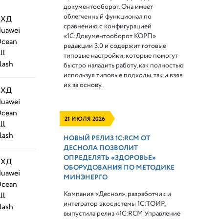
документооборот. Она имеет
облегченный функционал по
СХД
сравнению с конфигурацией
uawei
«1С:Документооборот КОРП»
cean
редакции 3.0 и содержит готовые
ll
типовые настройки, которые помогут
lash
быстро наладить работу, как полностью
используя типовые подходы, так и взяв
их за основу.
СХД
uawei
cean
21 ИЮЛЯ 2026
ll
lash
НОВЫЙ РЕЛИЗ 1С:RCM ОТ
ДЕСНОЛА ПОЗВОЛИТ
ОПРЕДЕЛЯТЬ «ЗДОРОВЬЕ»
СХД
ОБОРУДОВАНИЯ ПО МЕТОДИКЕ
uawei
МИНЭНЕРГО
cean
Компания «Деснол», разработчик и
ll
интегратор экосистемы 1С:ТОИР,
lash
выпустила релиз «1С:RCM Управление