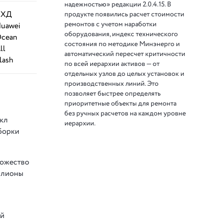
надежностью» редакции 2.0.4.15. В
СХД
продукте появились расчет стоимости
ремонтов с учетом наработки
uawei
оборудования, индекс технического
cean
состояния по методике Минэнерго и
ll
автоматический пересчет критичности
lash
по всей иерархии активов — от
отдельных узлов до целых установок и
производственных линий. Это
позволяет быстрее определять
приоритетные объекты для ремонта
без ручных расчетов на каждом уровне
кл
иерархии.
борки
ножество
ллионы
ий