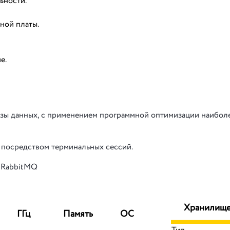
ьности.
ной платы.
е.
азы данных, с применением программной оптимизации наибол
посредством терминальных сессий.
 RabbitMQ
Хранилищ
ГГц
Память
ОС