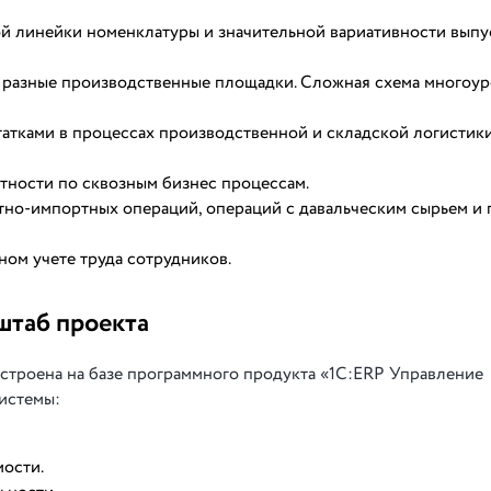
й линейки номенклатуры и значительной вариативности вып
а разные производственные площадки. Сложная схема многоу
татками в процессах производственной и складской логистики
тности по сквозным бизнес процессам.
тно-импортных операций, операций с давальческим сырьем и
ом учете труда сотрудников.
штаб проекта
строена на базе программного продукта «1С:ERP Управление
истемы:
мости.