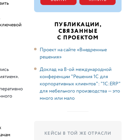
зить
.
ПУБЛИКАЦИИ,
 ключевой
СВЯЗАННЫЕ
С ПРОЕКТОМ
Проект на сайте «Внедренные
решения»
Доклад на 8-ой международной
лись
конференции "Решения 1С для
иятием».
корпоративных клиентов": "1С:ERP"
оперативно
для мебельного производства — это
нного
много или мало
х
КЕЙСЫ В ТОЙ ЖЕ ОТРАСЛИ
дачам