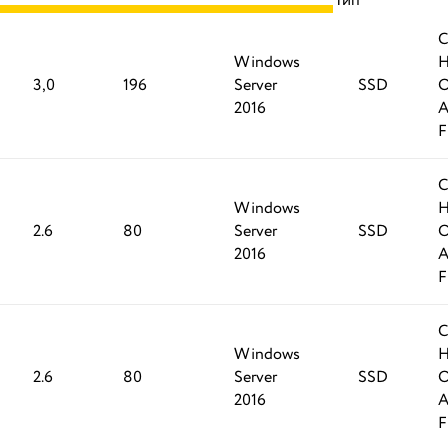
Тип
Windows
H
3,0
196
Server
SSD
O
2016
A
F
Windows
H
2.6
80
Server
SSD
O
2016
A
F
Windows
H
2.6
80
Server
SSD
O
2016
A
F