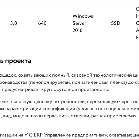
Windows
H
3,0
640
Server
SSD
O
2016
A
F
ь проекта
ощадок, охватывающих полный, сквозной технологический ци
роизводства (пенополируретан, полиэтиленовая пленка) до с
я предусматривает круглосуточное производство.
влечет сквозную цепочку потребностей, переходящую через м
ы параметризации спецификаций (у дивана потенциально ми
, вид, модель ткани верха, низа, отделки, разная применяемая
тизации на «1С:ERP Управление предприятием», охватывающ