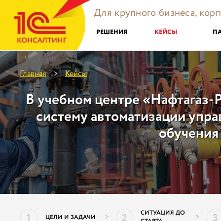
Для крупного бизнеса, кор
РЕШЕНИЯ
КЕЙСЫ
П
Главная
Кейсы
>
В учебном центре «Нафтагаз-
систему автоматизации упра
обучения
СИТУАЦИЯ ДО
1
2
3
>
>
ЦЕЛИ И ЗАДАЧИ