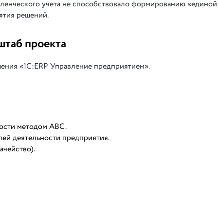
авленческого учета не способствовало формированию «единой
ятия решений.
штаб проекта
ешения «1С:ERP Управление предприятием».
мости методом ABC.
лей деятельности предприятия.
ачейство).