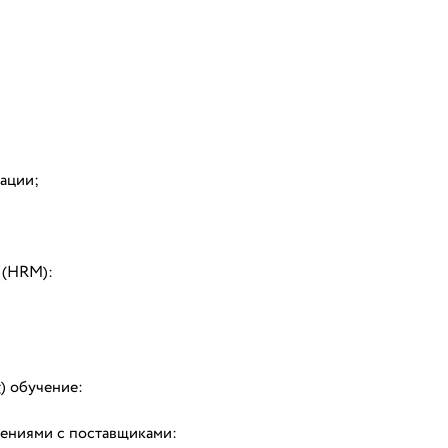
зации;
 (HRM):
) обучение:
шениями с поставщиками: