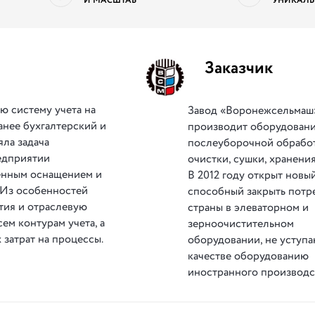
И МАСШТАБ
УНИКАЛЬ
Заказчик
 систему учета на
Завод «Воронежсельмаш
анее бухгалтерский и
производит оборудовани
яла задача
послеуборочной обрабо
едприятии
очистки, сушки, хранения
енным оснащением и
В 2012 году открыт новый
 Из особенностей
способный закрыть потр
тия и отраслевую
страны в элеваторном и
сем контурам учета, а
зерноочистительном
затрат на процессы.
оборудовании, не уступ
качестве оборудованию
иностранного производс