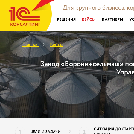
Для крупного бизнеса, к
РЕШЕНИЯ
КЕЙСЫ
ПАРТНЕРЫ
У
Главная
Кейсы
>
Завод «Воронежсельмаш» пос
Упра
СИТУАЦИЯ ДО СТАРТ
1
2
>
ЦЕЛИ И ЗАДАЧИ