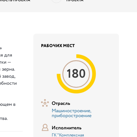
НОСТЬ ПРОЕКТА
ПРОЕКТА
РАБОЧИХ МЕСТ
»
я для
тки —
180
 зерна.
 завод,
ебности
Отрасль
ающем в
Машиностроение,
приборостроение
тва.
Исполнитель
ГК "Комплексная