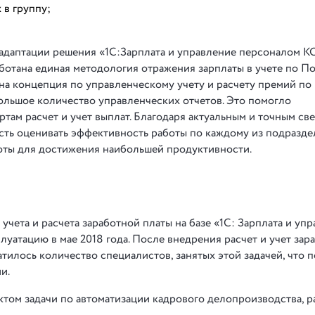
 в группу;
 адаптации решения «1С:Зарплата и управление персоналом 
аботана единая методология отражения зарплаты в учете по 
а концепция по управленческому учету и расчету премий по
ольшое количество управленческих отчетов. Это помогло
там расчет и учет выплат. Благодаря актуальным и точным св
ть оценивать эффективность работы по каждому из подразде
оты для достижения наибольшей продуктивности.
чета и расчета заработной платы на базе «1С: Зарплата и уп
уатацию в мае 2018 года. После внедрения расчет и учет зар
тилось количество специалистов, занятых этой задачей, что 
и.
том задачи по автоматизации кадрового делопроизводства, р