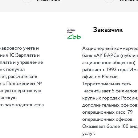
И МАСШТАБ
УНИКАЛЬ
Заказчик
кадрового учета и
Акционерный коммерче
ния 1С:Зарплата и
банк «АК БАРС» (публи
рплата и управление
акционерное общество)
анк получил
работает с 1993 года. Им
ет, рассчитывать
офис по России.
вии с Положением №
Территориальная сеть
очную оперативную
насчитывает 5 филиалов
ическую
крупных городах России,
о законодательства
дополнительных офисов,
операционных касс, 79
операционных офисов.
Оказывает более 100 ви
услуг.