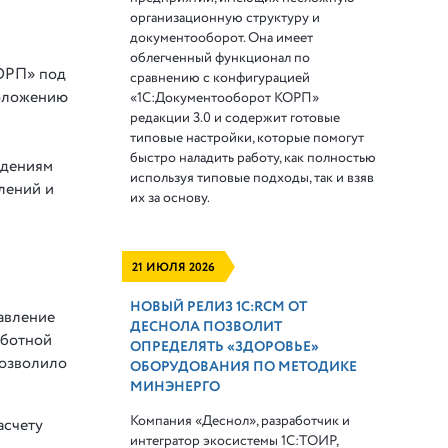
организационную структуру и
документооборот. Она имеет
облегченный функционал по
КОРП» под
сравнению с конфигурацией
Положению
«1С:Документооборот КОРП»
редакции 3.0 и содержит готовые
типовые настройки, которые помогут
быстро наладить работу, как полностью
едениям
используя типовые подходы, так и взяв
лений и
их за основу.
21 ИЮЛЯ 2026
НОВЫЙ РЕЛИЗ 1С:RCM ОТ
равление
ДЕСНОЛА ПОЗВОЛИТ
аботной
ОПРЕДЕЛЯТЬ «ЗДОРОВЬЕ»
позволило
ОБОРУДОВАНИЯ ПО МЕТОДИКЕ
МИНЭНЕРГО
Компания «Деснол», разработчик и
асчету
интегратор экосистемы 1С:ТОИР,