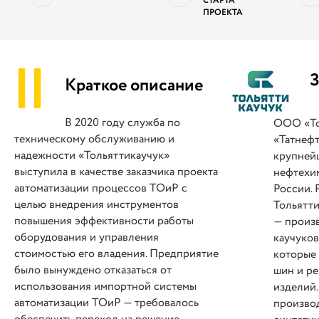
СТАРТА
ПРОЕКТА
||
З
Краткое описание
В 2020 году служба по
ООО «То
техническому обслуживанию и
«Татнефт
надежности «Тольяттикаучук»
крупней
выступила в качестве заказчика проекта
нефтехи
автоматизации процессов ТОиР с
России. 
целью внедрения инструментов
Тольятти
повышения эффективности работы
— произ
оборудования и управления
каучуков
стоимостью его владения. Предприятие
которые
было вынуждено отказаться от
шин и р
использования импортной системы
изделий.
автоматизации ТОиР — требовалось
произво