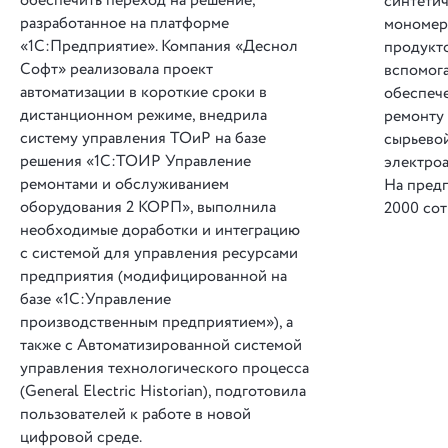
обеспечить переход на решение,
синтетич
разработанное на платформе
мономер
«1С:Предприятие». Компания «Деснол
продукто
Софт» реализовала проект
вспомог
автоматизации в короткие сроки в
обеспеч
дистанционном режиме, внедрила
ремонту 
систему управления ТОиР на базе
сырьевой
решения «1С:ТОИР Управление
электроа
ремонтами и обслуживанием
На пред
оборудования 2 КОРП», выполнила
2000 сот
необходимые доработки и интеграцию
с системой для управления ресурсами
предприятия (модифицированной на
базе «1С:Управление
производственным предприятием»), а
также с Автоматизированной системой
управления технологического процесса
(General Electric Historian), подготовила
пользователей к работе в новой
цифровой среде.