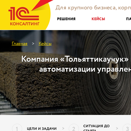
Для крупного бизнеса, кор
РЕШЕНИЯ
КЕЙСЫ
П
Главная
Кейсы
>
Компания «Тольяттикаучук» 
автоматизации управле
СИТУАЦИЯ ДО
1
2
3
>
>
ЦЕЛИ И ЗАДАЧИ