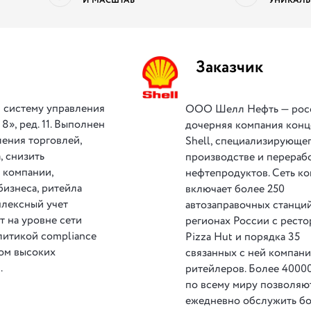
И МАСШТАБ
УНИКАЛЬ
Заказчик
 систему управления
ООО Шелл Нефть — рос
8», ред. 11. Выполнен
дочерняя компания конц
ения торговлей,
Shell, специализирующег
, снизить
производстве и перераб
 компании,
нефтепродуктов. Сеть к
изнеса, ритейла
включает более 250
плексный учет
автозаправочных станций
 на уровне сети
регионах России с рест
литикой compliance
Pizza Hut и порядка 35
том высоких
связанных с ней компани
.
ритейлеров. Более 4000
по всему миру позволяю
ежедневно обслужить бо