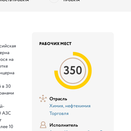
НОСТЬ ПРОЕКТА
ПРОЕКТА
РАБОЧИХ МЕСТ
сийская
ерна
ося на
350
отке
онцерна
 в 30
оранами
Отрасль
Химия, нефтехимия
й-
0 АЗС
Торговля
т
Исполнитель
лее 10