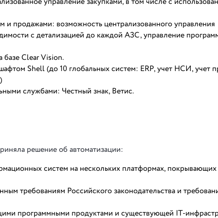
лизованное управление закупками, в том числе с использова
м и продажами: возможность централизованного управления
димости с детализацией до каждой АЗС, управление програм
базе Clear Vision.
афтом Shell (до 10 глобальных систем: ERP, учет НСИ, учет п
)
ными службами: Честный знак, Ветис.
риняла решение об автоматизации:
рмационных систем на нескольких платформах, покрывающих
нным требованиям Российского законодательства и требован
щими программными продуктами и существующей IT-инфрастр