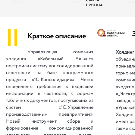
СТАРТА
ПРОЕКТА
||
Краткое описание
Управляющая компания
Холдин
х
олдинга «Кабельный Альянс»
объединя
построила
систему консолидированной
принадл
отчётности на базе программного
горно-м
продукта «1С:Консолидация». Чётко
компании
определены требования к входящей
входят 
информации, в частности, к формам
«„Электр
табличных документов, поступающих из
завод», 
систем «1С:Управление
«Уралкаб
производственным предприятием».
Холдинг
Новый инструмент сбора и
имеет ра
формирования консолидированной
также ск