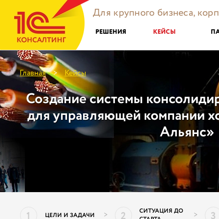
Для крупного бизнеса, кор
РЕШЕНИЯ
КЕЙСЫ
П
Главная
Кейсы
>
Создание системы консолиди
для управляющей компании х
Альянс»
СИТУАЦИЯ ДО
1
2
3
>
>
ЦЕЛИ И ЗАДАЧИ