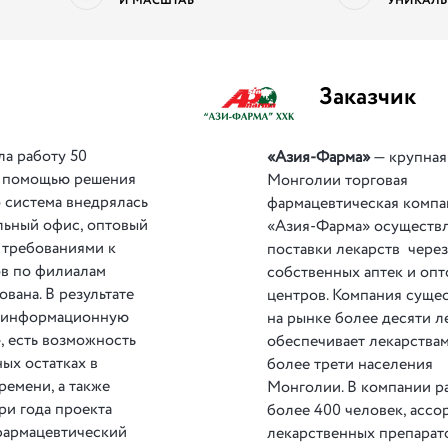
И МАСШТАБ
УНИКАЛЬ
Заказчик
ла работу 50
«Азия-Фарма»
— крупная
с помощью решения
Монголии торговая
 система внедрялась
фармацевтическая компа
альный офис, оптовый
«Азия-Фарма» осуществ
с требованиями к
поставки лекарств через
ов по филиалам
собственных аптек и оп
вана. В результате
центров. Компания
сущес
ю информационную
на рынке более десяти л
, есть возможность
обеспечивает лекарства
ых остатках в
более трети населения
ремени, а также
Монголии.
В компании р
три года проекта
более 400 человек, ассо
фармацевтический
лекарственных препарат