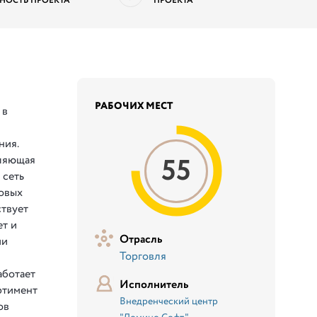
НОСТЬ ПРОЕКТА
ПРОЕКТА
РАБОЧИХ МЕСТ
 в
ния.
55
ляющая
 сеть
товых
твует
ет и
Отрасль
ми
Торговля
аботает
Исполнитель
ртимент
Внедренческий центр
ов