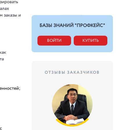
зировать
иалах
м заказы и
БАЗЫ ЗНАНИЙ "ПРОФКЕЙС"
ВОЙТИ
КУПИТЬ
как
та
ОТЗЫВЫ ЗАКАЗЧИКОВ
женностей;
с