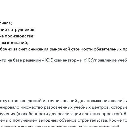
онала;
ний сотрудников;
на производстве;
ппы компаний;
абочих за счет снижения рыночной стоимости обязательных п
нтр на базе решений «1С:Экзаменатор» и «1С:Управление уче
 отсутствовал единый источник знаний для повышения квалиф
нировало множество разрозненных учебных центров, которые
учения (в особенности для реализации сложных проектов). В
лемы с получением выгодных объемов строительства. Кроме то
 несчастных случаев на производстве из-за недостаточной