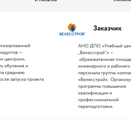
И МАСШТАБ
УНИКАЛЬ
Заказчик
атизированный
АНО ДПО «Учебный цен
родуктов —
„Велесстрой“» —
м центром».
образовательная площа
ть обучения и
инженерного и рабочего
ила среднюю
персонала группы компа
осле запуска проекта
«Велесстрой». Организу
программы повышения
квалификации и
профессиональной
переподготовки.