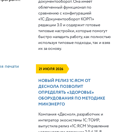
документооборот. Она имеет
облегченный функционал по
сравнению с конфигурацией
«1С:Документооборот КОРП»
редакции 3.0 и содержит готовые
типовые настройки, которые помогут
быстро наладить работу, как полностью
используя типовые подходы, так и взяв
их за основу.
ля печати
21 ИЮЛЯ 2026
НОВЫЙ РЕЛИЗ 1С:RCM ОТ
ДЕСНОЛА ПОЗВОЛИТ
ОПРЕДЕЛЯТЬ «ЗДОРОВЬЕ»
ОБОРУДОВАНИЯ ПО МЕТОДИКЕ
МИНЭНЕРГО
Компания «Деснол», разработчик и
интегратор экосистемы 1С:ТОИР,
выпустила релиз «1С:RCM Управление
надежностью» редакции 2.0.4.15. В