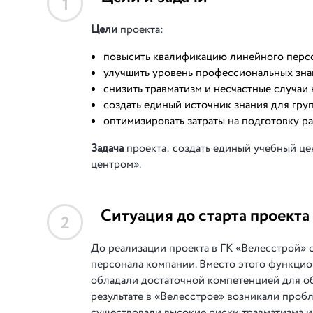
1
Цели
проекта:
повысить квалификацию линейного перс
улучшить уровень профессиональных зна
снизить травматизм и несчастные случаи 
создать единый источник знания для гру
оптимизировать затраты на подготовку р
Задача
проекта: создать единый учебный це
центром».
Ситуация до старта проекта
2
До реализации проекта в ГК «Велесстрой»
персонала компании. Вместо этого функцио
обладали достаточной компетенцией для об
результате в «Велесстрое» возникали проб
существовали высокие риски травматизма и