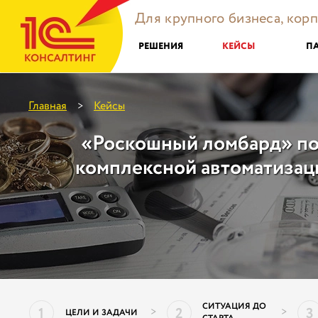
Для крупного бизнеса, кор
РЕШЕНИЯ
КЕЙСЫ
П
Главная
Кейсы
>
«Роскошный ломбард» по
комплексной автоматизац
СИТУАЦИЯ ДО
1
2
3
>
>
ЦЕЛИ И ЗАДАЧИ