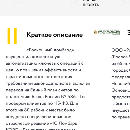
СТАРТА
ПРОЕКТА
||
Краткое описание
«Роскошный ломбард»
ООО «Ро
осуществил комплексную
(Росломб
автоматизацию ключевых операций с
из 65 ло
целью повышения эффективности и
городах
гарантированного соответствия
федераль
требованиям законодательства, включая
Новосиби
переход на Единый план счетов по
Основно
положению Банка России № 486-П и
предост
проверки клиентов по 115-ФЗ. Для
займов п
этого на 80 рабочих местах было
имуществ
внедрено специализированное
по хран
отраслевое решение «1С:Ломбард