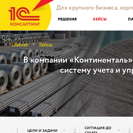
Для крупного бизнеса, кор
РЕШЕНИЯ
КЕЙСЫ
П
Главная
Кейсы
>
В компании «Континенталь
систему учета и у
СИТУАЦИЯ ДО
1
2
3
>
>
ЦЕЛИ И ЗАДАЧИ