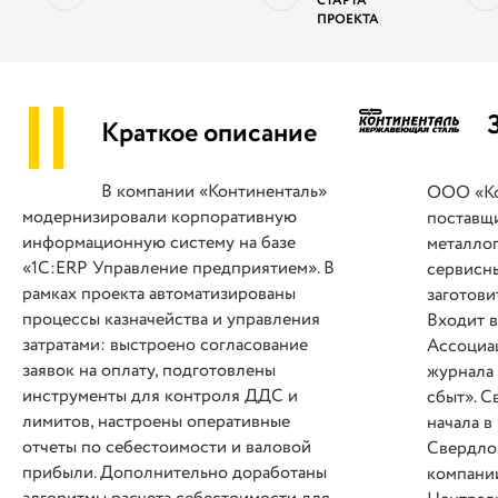
СТАРТА
ПРОЕКТА
||
Краткое описание
В компании «Континенталь»
ООО «Ко
модернизировали корпоративную
поставщ
информационную систему на базе
металлоп
«1С:ERP Управление предприятием». В
сервисн
рамках проекта автоматизированы
заготови
процессы казначейства и управления
Входит 
затратами: выстроено согласование
Ассоциа
заявок на оплату, подготовлены
журнала
инструменты для контроля ДДС и
сбыт». С
лимитов, настроены оперативные
начала в
отчеты по себестоимости и валовой
Свердлов
прибыли. Дополнительно доработаны
компани