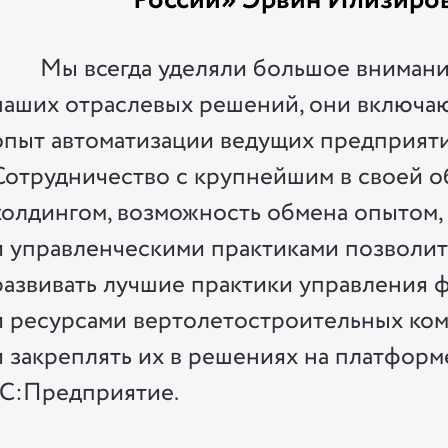
России» Эрвин Илизиро
Мы всегда уделяли большое вниман
наших отраслевых решений, они включаю
опыт автоматизации ведущих предприяти
Сотрудничество с крупнейшим в своей о
холдингом, возможность обмена опытом,
и управленческими практиками позволит
развивать лучшие практики управления 
и ресурсами вертолетостроительных ко
и закреплять их в решениях на платформ
1С:Предприятие.