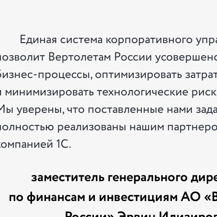
Единая система корпоративного упр
позволит Вертолетам России усовершен
бизнес-процессы, оптимизировать затра
и минимизировать технологические риск
Мы уверены, что поставленные нами зада
полностью реализованы нашим партнер
компанией 1С.
заместитель генерального дир
по финансам и инвестициям АО «