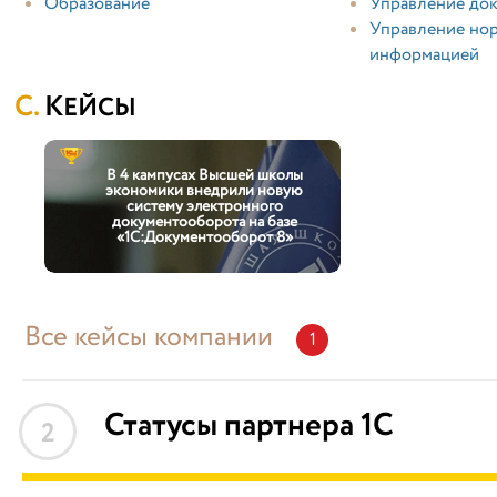
Образование
Управление док
Управление но
информацией
КЕЙСЫ
В 4 кампусах Высшей школы
экономики внедрили новую
систему электронного
документооборота на базе
«1С:Документооборот 8»
Все кейсы компании
1
Статусы партнера 1С
2