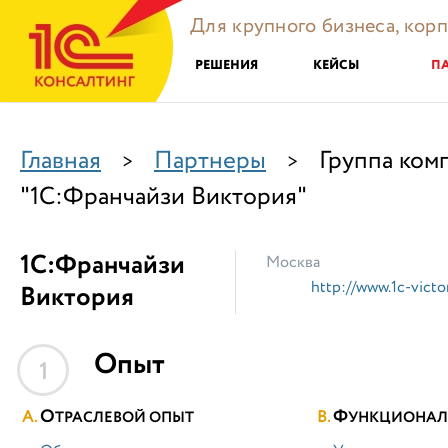
Для крупного бизнеса, кор
РЕШЕНИЯ
КЕЙСЫ
П
Главная
Партнеры
Группа ком
>
>
"1С:Франчайзи Виктория"
1С:Франчайзи
Москва
http://www.1c-victor
Виктория
Опыт
1
О
Ф
ТРАСЛЕВОЙ ОПЫТ
УНКЦИОНАЛ