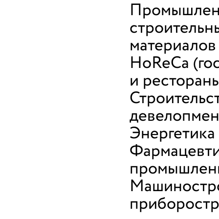
Промышлен
строительн
материалов
HoReCa (го
и ресторан
Строительс
девелопмен
Энергетика
Фармацевти
промышлен
Машиностр
приборост