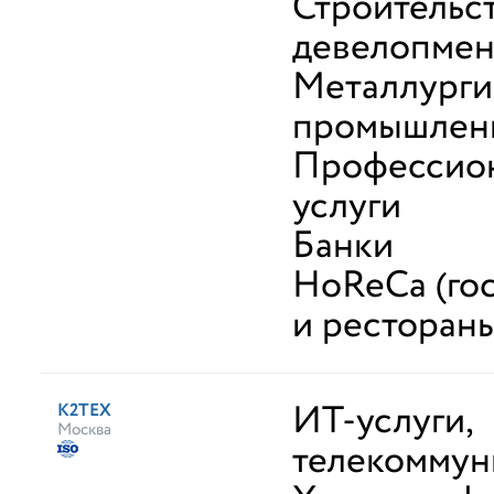
Строительс
девелопмен
Металлурги
промышлен
Профессио
услуги
Банки
HoReCa (го
и ресторан
ИТ-услуги,
К2ТЕХ
Москва
телекоммун