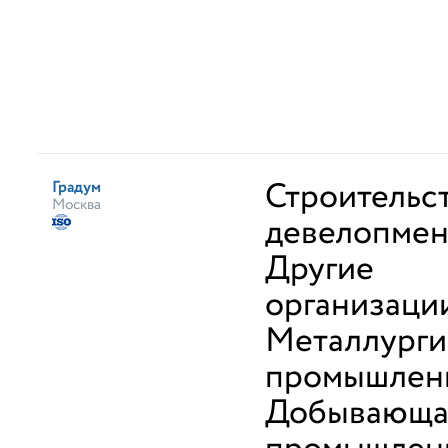
Строительс
Градум
Москва
девелопмен
Другие
организаци
Металлурги
промышлен
Добывающа