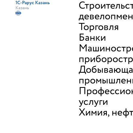
Строительс
1С-Рарус Казань
Казань
девелопмен
Торговля
Банки
Машиностр
приборост
Добывающа
промышлен
Профессио
услуги
Химия, неф