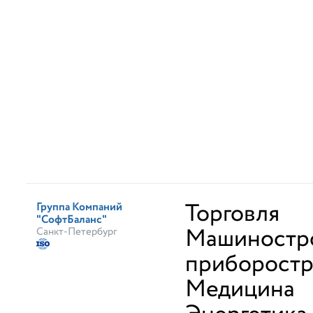
Торговля
Группа Компаний
"СофтБаланс"
Машиностр
Санкт-Петербург
приборост
Медицина