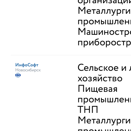
организаци
Металлурги
промышлен
Машиностр
приборост
Сельское и
ИнфоСофт
Новосибирск
хозяйство
Пищевая
промышленн
ТНП
Металлурги