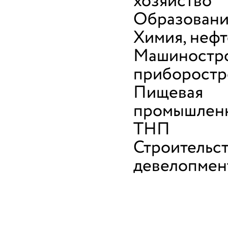
хозяйство
Образован
Химия, неф
Машиностро
приборостр
Пищевая
промышленн
ТНП
Строительст
девелопмен