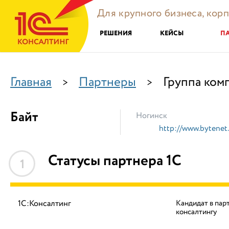
Для крупного бизнеса, кор
РЕШЕНИЯ
КЕЙСЫ
П
Главная
Партнеры
Группа ком
>
>
Байт
Ногинск
http://www.bytenet.
Статусы партнера 1С
1
1С:Консалтинг
Кандидат в пар
консалтингу