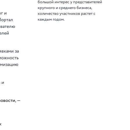
большой интерес у представителей
крупного и среднего бизнеса,
г и
количество участников растет с
каждым годом.
Портал
ователю
телей
явками за
зможность
имизацию
 и
новости, —
к