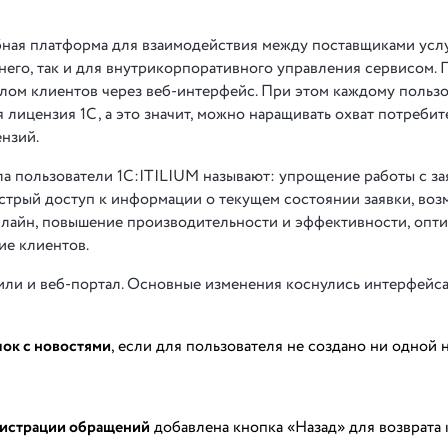
бная платформа для взаимодействия между поставщиками услу
него, так и для внутрикорпоративного управления сервисом. 
слом клиентов через веб-интерфейс. При этом каждому польз
 лицензия 1С, а это значит, можно наращивать охват потреби
нзий.
а пользователи 1С:ITILIUM называют: упрощение работы с за
ыстрый доступ к информации о текущем состоянии заявки, во
нлайн, повышение производительности и эффективности, опт
ие клиентов.
вили и веб-портал. Основные изменения коснулись интерфейса
лок с новостями
, если для пользователя не создано ни одной 
гистрации обращений
добавлена кнопка «Назад» для возврата 