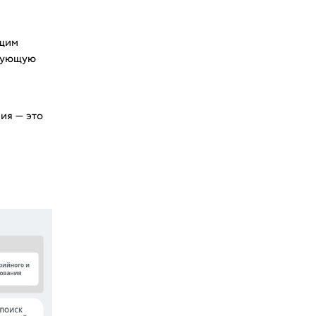
щим
есующую
ия — это