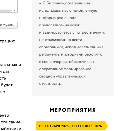
«1С:Биллинг», позволяющая
использовать всю накопленную
информацию о ходе
предоставления услуг
и взаиморасчетов с потребителями,
централизованно вести
страцию
справочники, использовать единые
регламенты и алгоритмы работ, что,
в свою очередь, обеспечивает
затраты» и
оперативное формирование
и дат
сводной управленческой
сть
отчетности.
 будет
ным
МЕРОПРИЯТИЯ
ентр
о описание
11 СЕНТЯБРЯ 2026 - 11 СЕНТЯБРЯ 2026
зработчики