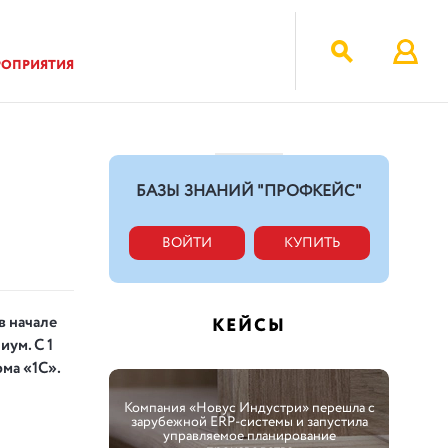
РОПРИЯТИЯ
БАЗЫ ЗНАНИЙ "ПРОФКЕЙС"
ВОЙТИ
КУПИТЬ
в начале
КЕЙСЫ
иум. С 1
ма «1С».
Компания «Новус Индустри» перешла с
зарубежной ERP-системы и запустила
управляемое планирование