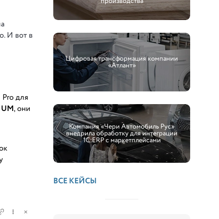
производства
ла
о. И вот в
Цифровая трансформация компании
«Атлант»
 Pro для
LIUM
, они
Компания «Чери Автомобиль Рус»
внедрила обработку для интеграции
1С:ERP с маркетплейсами
ок
у
ВСЕ КЕЙСЫ