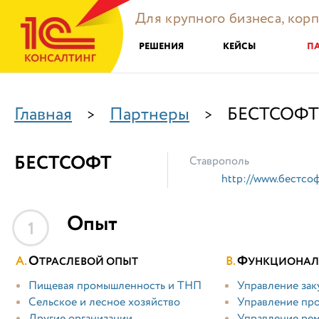
Для крупного бизнеса, кор
РЕШЕНИЯ
КЕЙСЫ
П
Главная
Партнеры
БЕСТСОФТ
>
>
БЕСТСОФТ
Ставрополь
http://www.бестсоф
Опыт
1
О
Ф
ТРАСЛЕВОЙ ОПЫТ
УНКЦИОНАЛ
Пищевая промышленность и ТНП
Управление зак
Сельское и лесное хозяйство
Управление пр
Другие организации
Управление ре