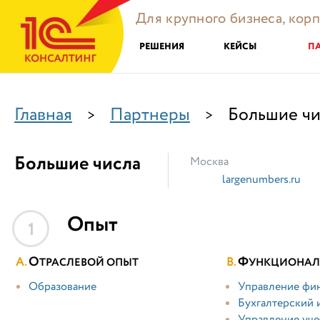
Для крупного бизнеса, кор
РЕШЕНИЯ
КЕЙСЫ
П
Главная
Партнеры
Большие чи
>
>
Большие числа
Москва
largenumbers.ru
Опыт
1
О
Ф
ТРАСЛЕВОЙ ОПЫТ
УНКЦИОНАЛ
Образование
Управление фи
Бухгалтерский 
Управление уч