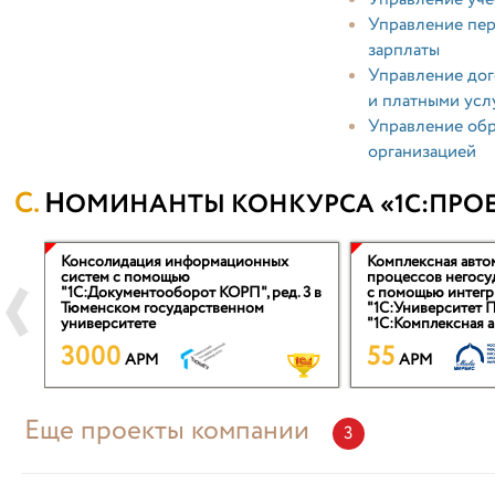
Управление пер
зарплаты
Управление дог
и платными усл
Управление обр
организацией
НОМИНАНТЫ КОНКУРСА «1С:ПРОЕ
Консолидация информационных
Комплексная авто
систем с помощью
процессов негосу
я
"1С:Документооборот КОРП", ред. 3 в
с помощью интегр
Тюменском государственном
"1С:Университет 
университете
"1С:Комплексная а
3000
55
APM
APM
Еще проекты компании
3