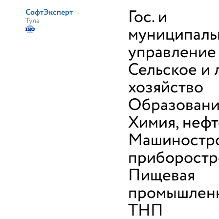
Гос. и
СофтЭксперт
Тула
муниципаль
управление
Сельское и 
хозяйство
Образован
Химия, неф
Машиностро
приборостр
Пищевая
промышленн
ТНП