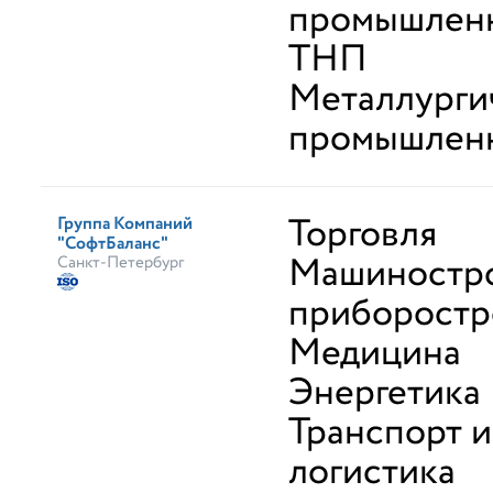
промышленн
ТНП
Металлурги
промышлен
Торговля
Группа Компаний
"СофтБаланс"
Машиностро
Санкт-Петербург
приборостр
Медицина
Энергетика
Транспорт и
логистика