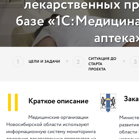
лекарственных пр
базе «1С:Медицина
аптека
СИТУАЦИЯ ДО
1
2
3
>
>
ЦЕЛИ И ЗАДАЧИ
СТАРТА
ПРОЕКТА
||
Зака
Краткое описание
Медицинские организации
Министе
Новосибирской области используют
развити
информационную систему мониторинга
области
движения лекарственных препаратов на