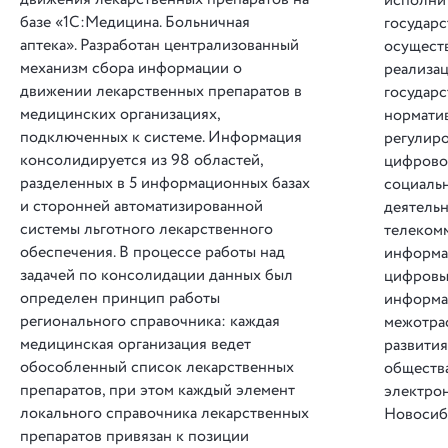
исполни
базе «1С:Медицина. Больничная
государс
аптека». Разработан централизованный
осущест
механизм сбора информации о
реализа
движении лекарственных препаратов в
государ
медицинских организациях,
нормати
подключенных к системе. Информация
регулир
консолидируется из 98 областей,
цифрово
разделенных в 5 информационных базах
социаль
и сторонней автоматизированной
деятель
системы льготного лекарственного
телеком
обеспечения. В процессе работы над
информа
задачей по консолидации данных был
цифровы
определен принцип работы
информа
регионального справочника: каждая
межотра
медицинская организация ведет
развити
обособленный список лекарственных
обществ
препаратов, при этом каждый элемент
электрон
локального справочника лекарственных
Новосиб
препаратов привязан к позиции