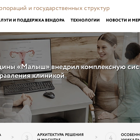
орпораций и государственных структур
СЛУГИ И ПОДДЕРЖКА ВЕНДОРА
ТЕХНОЛОГИИ
НОВОСТИ И МЕ
цины «Малыш» внедрил комплексную сис
равления клиникой
ПОДР
А
АРХИТЕКТУРА РЕШЕНИЯ
ОСОБЕНН
3
4
>
>