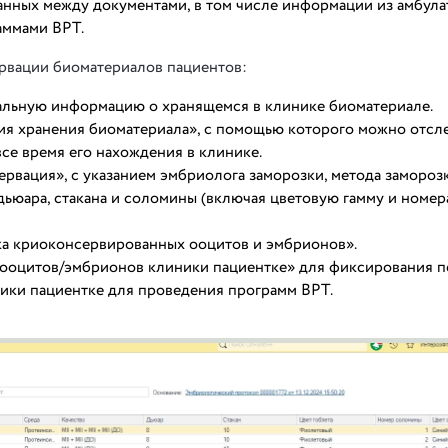
анных между документами, в том числе информации из амбул
аммами ВРТ.
рвации биоматериалов пациентов:
альную информацию о хранящемся в клинике биоматериале.
я хранения биоматериала», с помощью которого можно отсле
все время его нахождения в клинике.
вация», с указанием эмбриолога заморозки, метода заморозк
дьюара, стакана и соломины (включая цветовую гамму и номер
ка криоконсервированных ооцитов и эмбрионов».
 ооцитов/эмбрионов клиники пациентке» для фиксирования п
ники пациентке для проведения программ ВРТ.