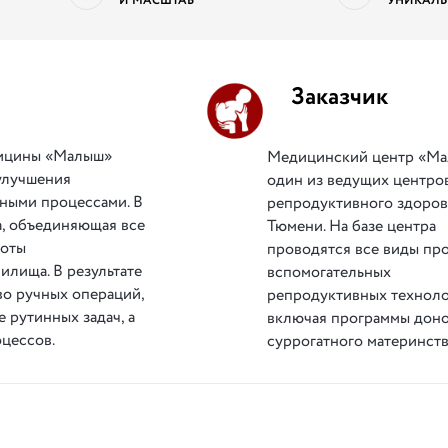
И МАСШТАБ
УНИКАЛЬ
Заказчик
дицины «Малыш»
Медицинский центр «М
улучшения
один из ведущих центро
ными процессами. В
репродуктивного здоров
а, объединяющая все
Тюмени. На базе центра
боты
проводятся все виды пр
лища. В результате
вспомогательных
во ручных операций,
репродуктивных техноло
 рутинных задач, а
включая программы доно
цессов.
суррогатного материнств