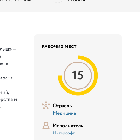
НОСТЬ ПРОЕКТА
ПРОЕКТА
РАБОЧИХ МЕСТ
алыш» —
в
ья в
15
ограмм
гий,
рства и
Отрасль
а.
Медицина
Исполнитель
Интерсофт