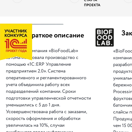
СТАРТА
ПРОЕКТА
||
За
Краткое описание
Компания «BioFoodLab»
«BioFoo
автоматизировала производство с
компания
помощью «1С:ERP Управление
разрабо
предприятием 2.0». Система
продукто
оперативного и регламентированного
уникаль
учета объединила работу всех
бережно
подразделений компании. Сроки
Processi
подготовки управленческой отчетности
фруктов
уменьшились с 5 до 1 дня.
батончик
Усовершенствована работа с заказами,
слайсы п
скорость оформления и обработки
Продукц
увеличилась на 10%, случаи
чем 15 0