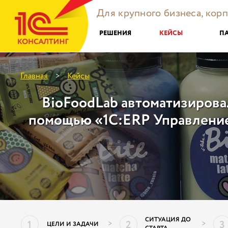
Для крупного бизнеса, кор
РЕШЕНИЯ
КЕЙСЫ
П
Главная
Кейсы
>
BioFoodLab автоматизирова
помощью «1С:ERP Управление
СИТУАЦИЯ ДО
1
2
3
>
>
ЦЕЛИ И ЗАДАЧИ