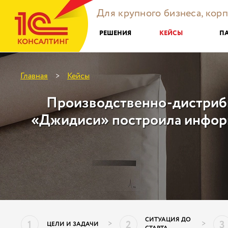
Для крупного бизнеса, кор
РЕШЕНИЯ
КЕЙСЫ
П
Главная
Кейсы
>
Производственно-дистриб
«Джидиси» построила инфор
СИТУАЦИЯ ДО
1
2
3
>
>
ЦЕЛИ И ЗАДАЧИ