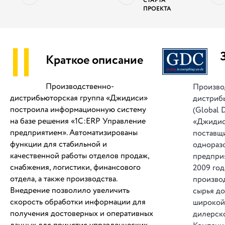
СТАРТА
ПРОЕКТА
||
Краткое описание
Производственно-
Произво
дистрибьюторская группа «Джидиси»
дистриб
построила информационную систему
(Global 
на базе решения «1С:ERP Управление
«Джидис
предприятием». Автоматизированы
поставщ
функции для стабильной и
однораз
качественной работы отделов продаж,
предприя
снабжения, логистики, финансового
2009 год
отдела, а также производства.
производ
Внедрение позволило увеличить
сырья до
скорость обработки информации для
широкой
получения достоверных и оперативных
дилерско