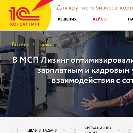
Для крупного бизнеса, кор
РЕШЕНИЯ
КЕЙСЫ
П
Главная
Кейсы
>
В МСП Лизинг оптимизировали
зарплатным и кадровым у
взаимодействия с со
СИТУАЦИЯ ДО
1
2
3
>
>
ЦЕЛИ И ЗАДАЧИ