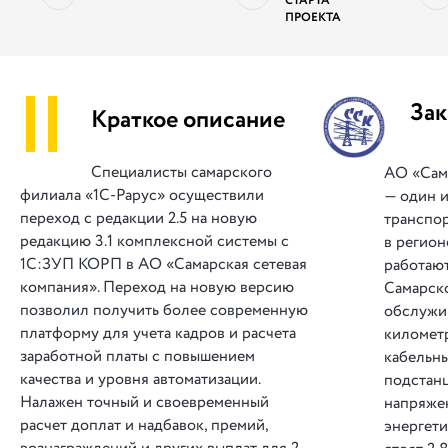
СТАРТА
ПРОЕКТА
||
Зак
Краткое описание
Специалисты самарского
АО «Сам
филиала «1С‑Рарус» осуществили
— один и
переход с редакции 2.5 на новую
транспо
редакцию 3.1 комплексной системы с
в регион
1С:ЗУП КОРП в АО «Самарская сетевая
работают
компания». Переход на новую версию
Самарск
позволил получить более современную
обслужи
платформу для учета кадров и расчета
километ
заработной платы с повышением
кабельны
качества и уровня автоматизации.
подстан
Налажен точный и своевременный
напряжен
расчет доплат и надбавок, премий,
энергет