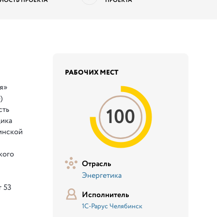
НОСТЬ ПРОЕКТА
ПРОЕКТА
РАБОЧИХ МЕСТ
я»
)
100
сть
щика
инской
м
кого
Отрасль
Энергетика
т 53
Исполнитель
1С-Рарус Челябинск