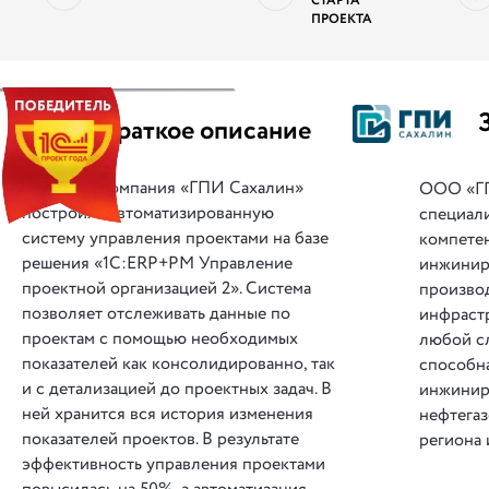
СТАРТА
ПРОЕКТА
||
Краткое описание
Компания «ГПИ Сахалин»
ООО «ГП
построила автоматизированную
специал
систему управления проектами на базе
компете
решения «1С:ERP+PM Управление
инжинир
проектной организацией 2». Система
произво
позволяет отслеживать данные по
инфраст
проектам с помощью необходимых
любой с
показателей как консолидированно, так
способн
и с детализацией до проектных задач. В
инжинир
ней хранится вся история изменения
нефтега
показателей проектов. В результате
региона 
эффективность управления проектами