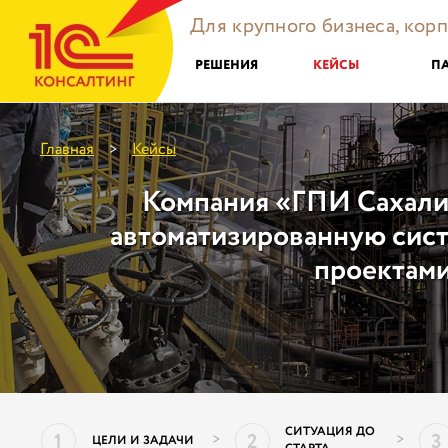
Для крупного бизнеса, кор
РЕШЕНИЯ
КЕЙСЫ
П
Главная
Кейсы
>
Компания «ГПИ Сахали
автоматизированную сис
проектам
СИТУАЦИЯ ДО
1
2
3
>
>
ЦЕЛИ И ЗАДАЧИ