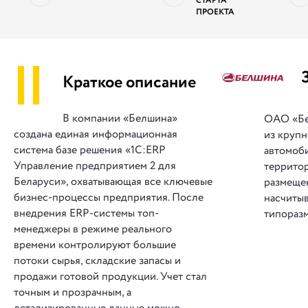
СТАРТА
ПРОЕКТА
||
Краткое описание
В компании «Белшина»
ОАО «Бе
создана единая информационная
из круп
система базе решения «1С:ERP
автомоби
Управление предприятием 2 для
террито
Беларуси», охватывающая все ключевые
размещен
бизнес-процессы предприятия. После
насчитыв
внедрения ERP-системы топ-
типораз
менеджеры в режиме реального
времени контролируют большие
потоки сырья, складские запасы и
продажи готовой продукции. Учет стал
точным и прозрачным, а